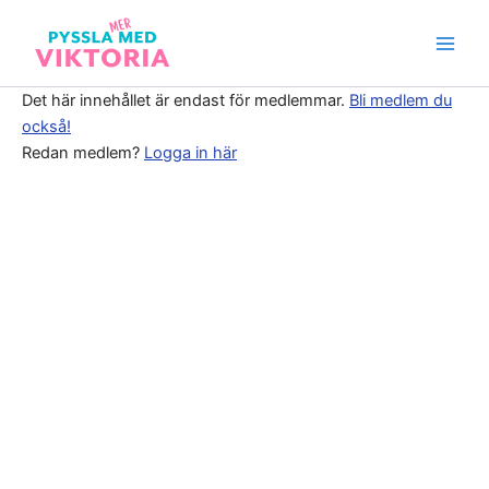
Hoppa
till
Main
innehåll
Men
Det här innehållet är endast för medlemmar.
Bli medlem du
också!
Redan medlem?
Logga in här