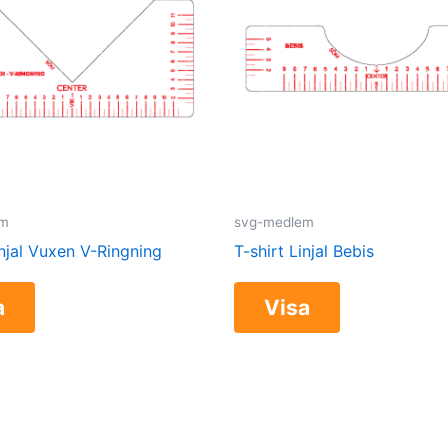
em
svg-medlem
injal Vuxen V-Ringning
T-shirt Linjal Bebis
a
Visa