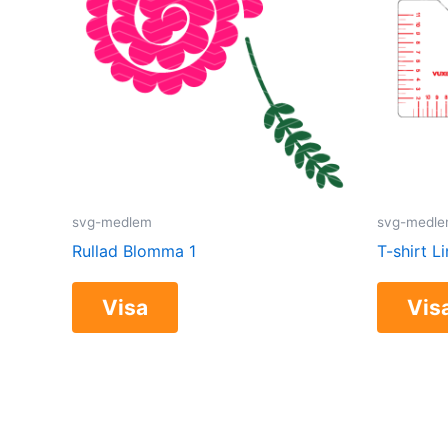
svg-medlem
svg-medl
Rullad Blomma 1
T-shirt L
Visa
Vis