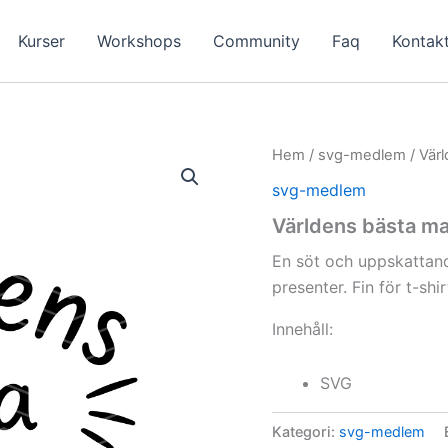
Kurser
Workshops
Community
Faq
Kontak
Hem
/
svg-medlem
/ Vär
svg-medlem
Världens bästa 
En söt och uppskattan
presenter. Fin för t-sh
Innehåll:
SVG
Kategori:
svg-medlem