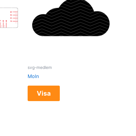
svg-medlem
Moln
Visa