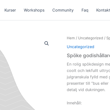
Kurser
Workshops
Community
Faq
Kontak
Hem
/
Uncategorized
/ S
Uncategorized
Spöke godishållar
En rolig spökdesign me
coolt och lekfullt uttry
julgranskula fylld med 
presenter till ”bus ell
detalj vid dukningen.
Innehåll: