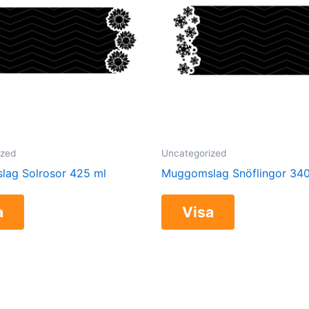
ized
Uncategorized
ag Solrosor 425 ml
Muggomslag Snöflingor 340
a
Visa