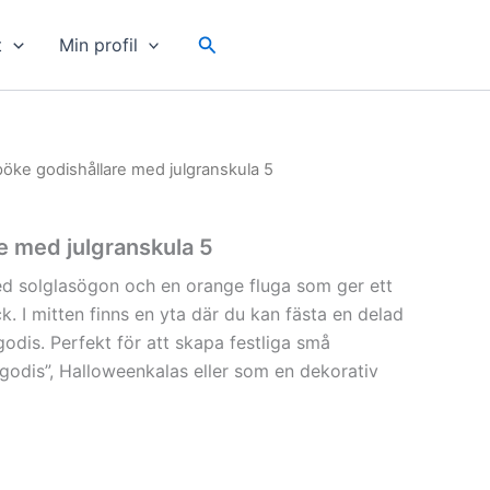
Sök
t
Min profil
pöke godishållare med julgranskula 5
e med julgranskula 5
d solglasögon och en orange fluga som ger ett
ck. I mitten finns en yta där du kan fästa en delad
godis. Perfekt för att skapa festliga små
er godis”, Halloweenkalas eller som en dekorativ