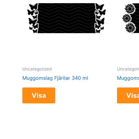
Uncategorized
Uncategor
Muggomslag Fjärilar 340 ml
Muggomsl
Visa
Vis