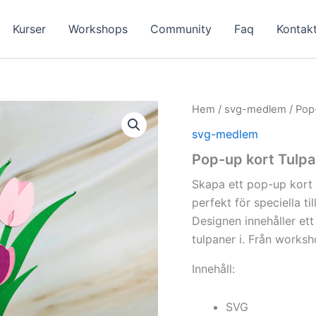
Kurser
Workshops
Community
Faq
Kontak
Hem
/
svg-medlem
/ Pop
svg-medlem
Pop-up kort Tulpa
Skapa ett pop-up kort 
perfekt för speciella t
Designen innehåller et
tulpaner i. Från work
Innehåll:
SVG