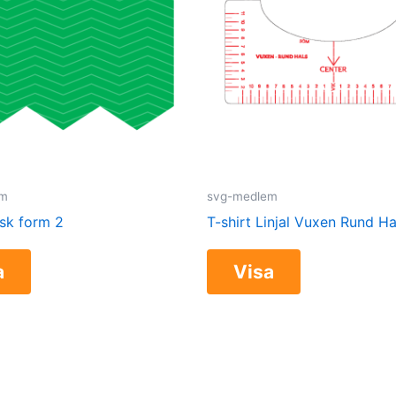
em
svg-medlem
sk form 2
T-shirt Linjal Vuxen Rund Ha
a
Visa