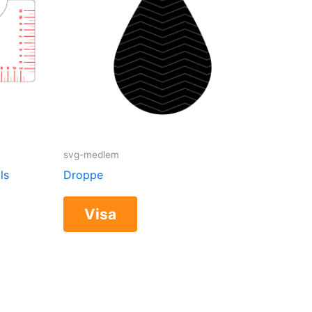
svg-medlem
ls
Droppe
Visa