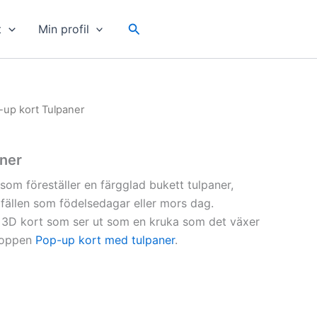
Sök
t
Min profil
-up kort Tulpaner
ner
som föreställer en färgglad bukett tulpaner,
illfällen som födelsedagar eller mors dag.
t 3D kort som ser ut som en kruka som det växer
shoppen
Pop-up kort med tulpaner
.