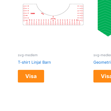
svg-medlem
svg-medl
T-shirt Linjal Barn
Geometri
Visa
Vis