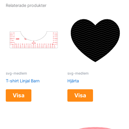
Relaterade produkter
svg-medlem
svg-medlem
T-shirt Linjal Barn
Hjärta
Visa
Visa