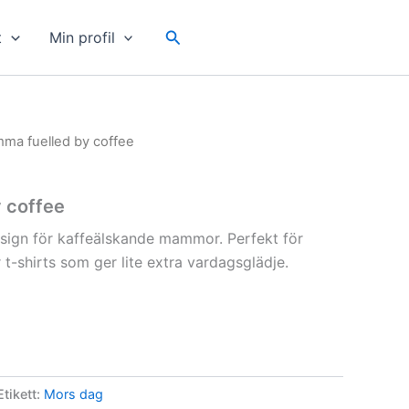
Sök
t
Min profil
ma fuelled by coffee
 coffee
esign för kaffeälskande mammor. Perfekt för
 t-shirts som ger lite extra vardagsglädje.
Etikett:
Mors dag