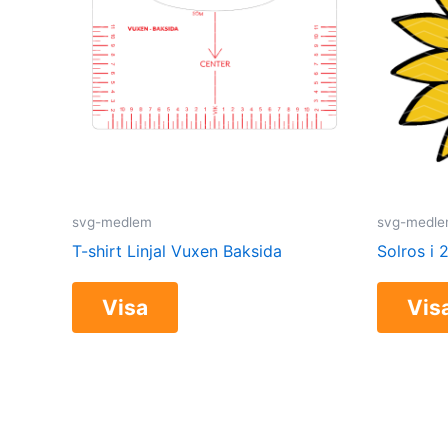
svg-medlem
svg-medl
T-shirt Linjal Vuxen Baksida
Solros i 
Visa
Vis