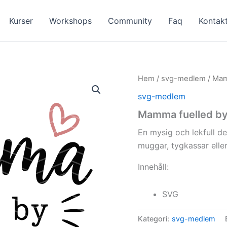
Kurser
Workshops
Community
Faq
Kontak
Hem
/
svg-medlem
/ Mam
svg-medlem
Mamma fuelled by
En mysig och lekfull d
muggar, tygkassar eller
Innehåll:
SVG
Kategori:
svg-medlem