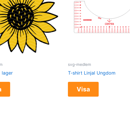
em
svg-medlem
2 lager
T-shirt Linjal Ungdom
a
Visa