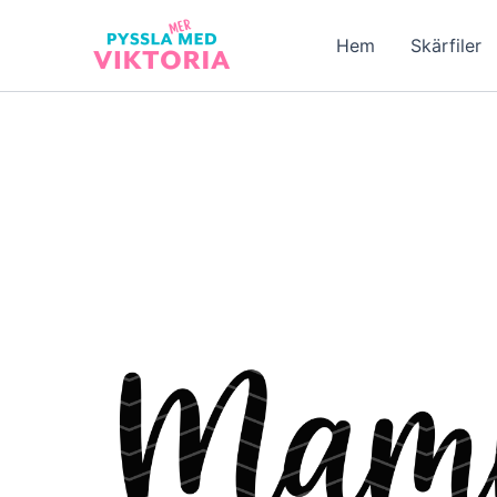
Hoppa
till
Hem
Skärfiler
innehåll