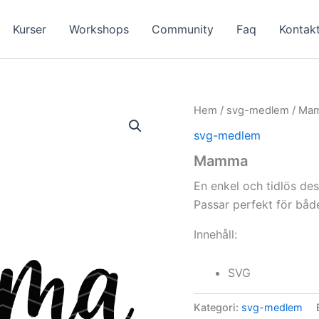
Kurser
Workshops
Community
Faq
Kontak
Hem
/
svg-medlem
/ Ma
svg-medlem
Mamma
En enkel och tidlös des
Passar perfekt för båd
Innehåll:
SVG
Kategori:
svg-medlem