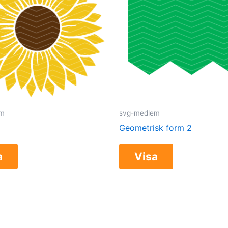
em
svg-medlem
Geometrisk form 2
a
Visa