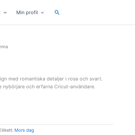
Sök
t
Min profil
mma
ign med romantiska detaljer i rosa och svart.
e nybörjare och erfarna Cricut-användare.
Etikett:
Mors dag