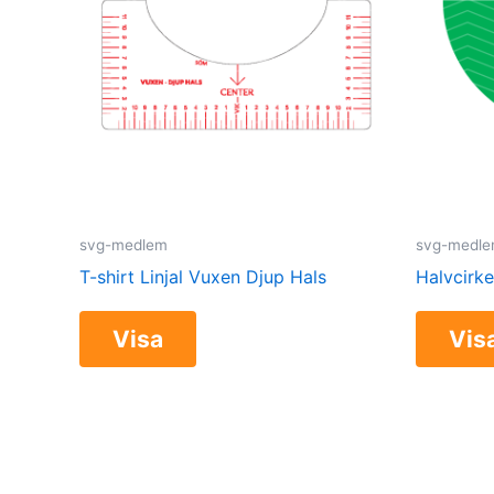
svg-medlem
svg-medl
T-shirt Linjal Vuxen Djup Hals
Halvcirke
Visa
Vis