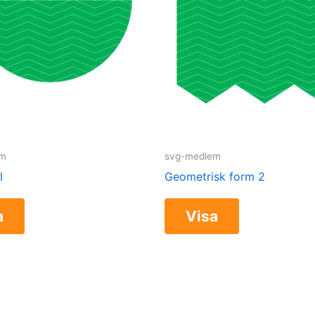
em
svg-medlem
l
Geometrisk form 2
a
Visa