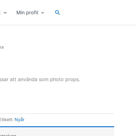
Sök
t
Min profil
na
ssar att använda som photo props.
Etikett:
Nyår