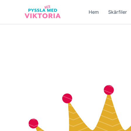
Hoppa
till
Hem
Skärfiler
innehåll