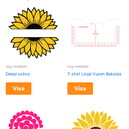
svg-medlem
svg-medlem
Delad solros
T-shirt Linjal Vuxen Baksida
Visa
Visa