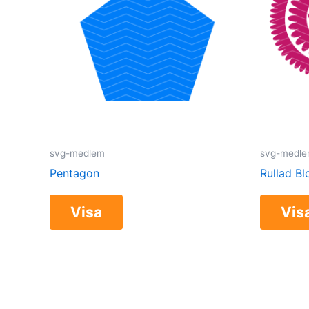
svg-medlem
svg-medl
Pentagon
Rullad B
Visa
Vis