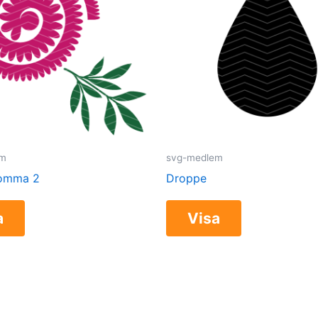
em
svg-medlem
lomma 2
Droppe
a
Visa