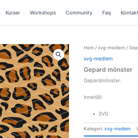
Kurser
Workshops
Community
Faq
Kontak
Hem
/
svg-medlem
/ Gep
svg-medlem
Gepard mönster
Gepardmönster.
Innehåll:
SVG
Kategori:
svg-medlem