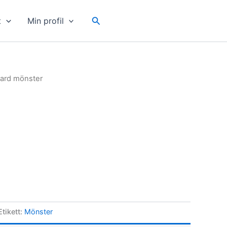
Sök
t
Min profil
ard mönster
Etikett:
Mönster