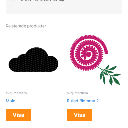
Relaterade produkter
svg-medlem
svg-medlem
Moln
Rullad Blomma 2
Visa
Visa