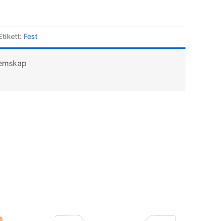
Etikett:
Fest
lemskap