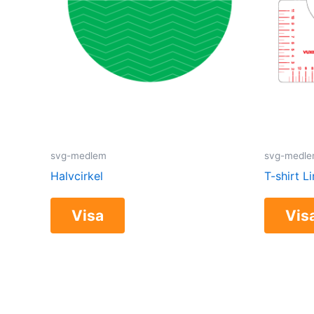
svg-medlem
svg-medl
Halvcirkel
T-shirt L
Visa
Vis