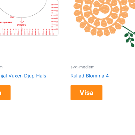
em
svg-medlem
injal Vuxen Djup Hals
Rullad Blomma 4
a
Visa