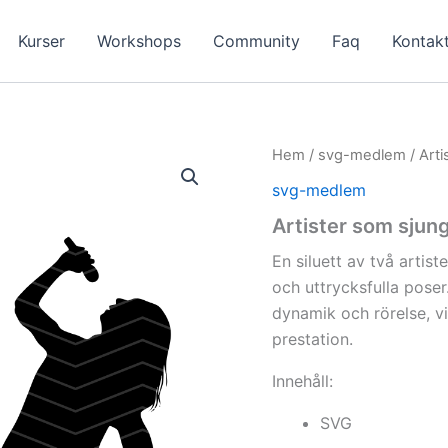
Kurser
Workshops
Community
Faq
Kontak
Hem
/
svg-medlem
/ Arti
svg-medlem
Artister som sjun
En siluett av två artis
och uttrycksfulla poser
dynamik och rörelse, vi
prestation.
Innehåll:
SVG