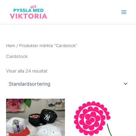
Hoppa
till
Main
innehåll
Men
Hem
/ Produkter märkta ”Cardstock”
Cardstock
Visar alla 24 resultat