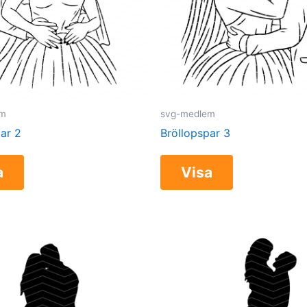
em
svg-medlem
ar 2
Bröllopspar 3
a
Visa