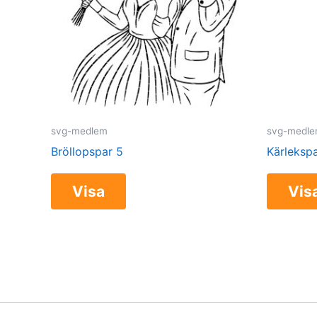
svg-medlem
svg-medl
Bröllopspar 5
Kärlekspa
Visa
Vis