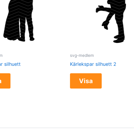
em
svg-medlem
r silhuett
Kärlekspar silhuett 2
a
Visa